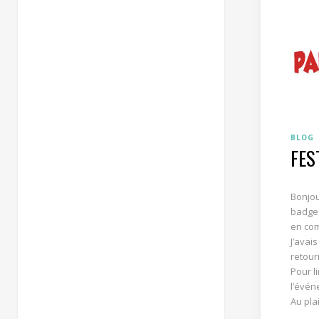
BLOG
FES
Bonjou
badges
en com
J’avais
retour
Pour l
l’évén
Au plai