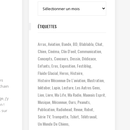
Archives
ÉTIQUETTES
Arras
Aviation
Bande
BD
Blablabla
Chat
Chien
Cinéma
Clin D'oeil
Communication
Concepts
Concours
Dessin
Dédicace
Enfants
Eros
Exposition
Festiblog
Fluide Glacial
Heros
Histoire
Histoire Méconnue De L'aviation
Illustration
es
chain
Inktober
Lapin
Lecture
Les Autres Gens
Lion
Livre
Ma Life
Ma Radio
Mauvais Esprit
e, j’y
Musique
Méconnue
Ours
Peanuts
n !
Publication
Radiohead
Revue
Robot
s sur
Série TV
Trompette
Tshirt
Télétravail
Un Monde De Chiens