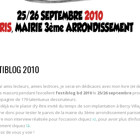
TIBLOG 2010
r amis lecteurs, amies lectrices, je serai en dédicaces avec mon livre (et d
 maison) pendant l’excellent
festiblog bd 2010
le
25/26 septembre
pro
pagnie de 179 talentueux dessinateurs.
 déjà eu le plaisir d’y être invité du temps de son implantation à Bercy Villag
ne donc pour tester le parvis de la mairie du 3ème arrondissement parisie
ire mon interview réalisée pour l’occasion cliquez
ici
, pour avoir plus d’info
ement cliquez
là
.
sir de vous y voir !