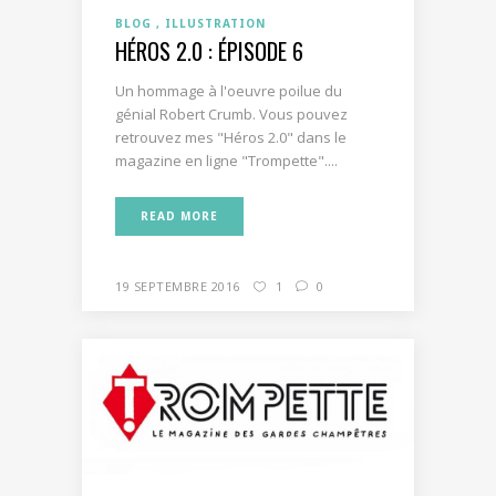
BLOG
ILLUSTRATION
HÉROS 2.0 : ÉPISODE 6
Un hommage à l'oeuvre poilue du
génial Robert Crumb. Vous pouvez
retrouvez mes "Héros 2.0" dans le
magazine en ligne "Trompette"....
READ MORE
19 SEPTEMBRE 2016
1
0