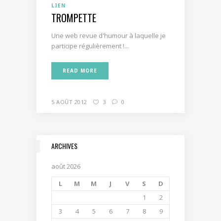
LIEN
TROMPETTE
Une web revue d'humour à laquelle je
participe régulièrement !...
READ MORE
5 AOÛT 2012
3
0
ARCHIVES
août 2026
L
M
M
J
V
S
D
1
2
3
4
5
6
7
8
9