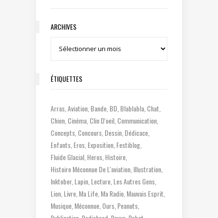
ARCHIVES
Archives
ÉTIQUETTES
Arras
Aviation
Bande
BD
Blablabla
Chat
Chien
Cinéma
Clin D'oeil
Communication
Concepts
Concours
Dessin
Dédicace
Enfants
Eros
Exposition
Festiblog
Fluide Glacial
Heros
Histoire
Histoire Méconnue De L'aviation
Illustration
Inktober
Lapin
Lecture
Les Autres Gens
Lion
Livre
Ma Life
Ma Radio
Mauvais Esprit
Musique
Méconnue
Ours
Peanuts
Publication
Radiohead
Revue
Robot