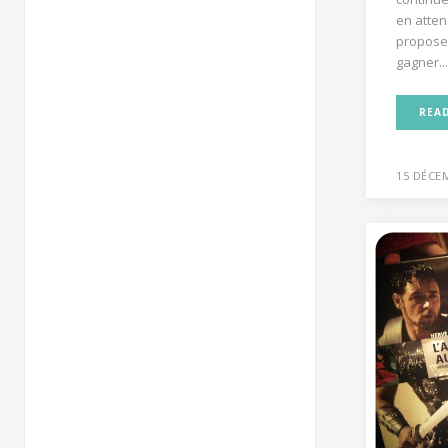
en atten
propose 
gagner..
REA
15 DÉCE