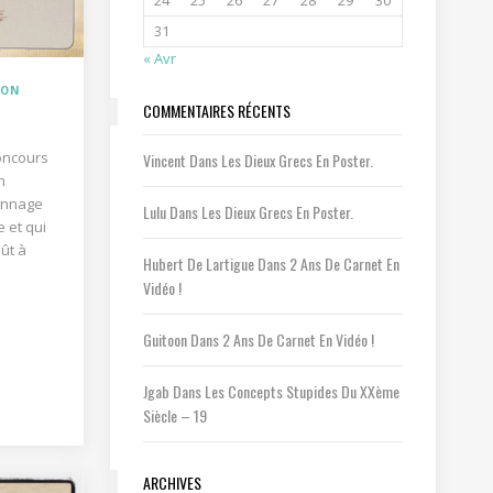
24
25
26
27
28
29
30
31
« Avr
ION
COMMENTAIRES RÉCENTS
concours
Vincent
Dans
Les Dieux Grecs En Poster.
n
sonnage
Lulu
Dans
Les Dieux Grecs En Poster.
 et qui
ût à
Hubert De Lartigue
Dans
2 Ans De Carnet En
Vidéo !
Guitoon
Dans
2 Ans De Carnet En Vidéo !
Jgab
Dans
Les Concepts Stupides Du XXème
Siècle – 19
ARCHIVES