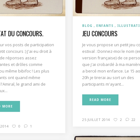
BLOG
ENFANTS
ILLUSTRAT
TAT DU CONCOURS.
JEU CONCOURS
ur vos posts de participation
Je vous propose un petit jeu 
it concours :) J'ai eu droit à
estival : Donnez-moi le nom (e
 de réponses assez
version française) de ce per
antes et drôles comme
que j'ai crobardé à ma manière
u même bibifoc ! Les plus
a bercé mon enfance. Le 15 ao
yants ont quand même
20h je tirerai au sort un des
l'Amiral, le grand ami de
participants m'ayant...
ux...
READ MORE
D MORE
25 JUILLET 2014
2
22
 2014
0
1