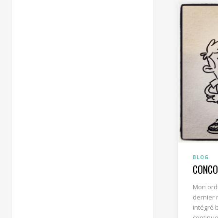
BLOG
CONCO
Mon ordi
dernier r
intégré 
continue