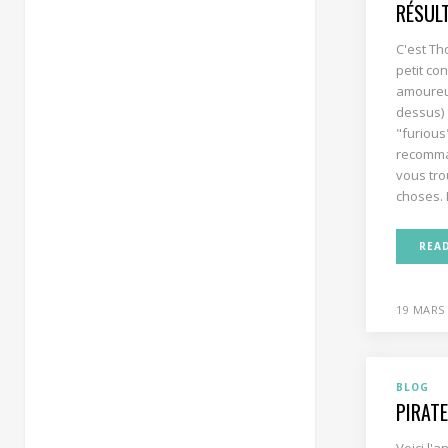
RÉSUL
C'est T
petit co
amoureus
dessus) 
"furious
recomman
vous tro
choses. E
REA
19 MARS
BLOG
PIRATE