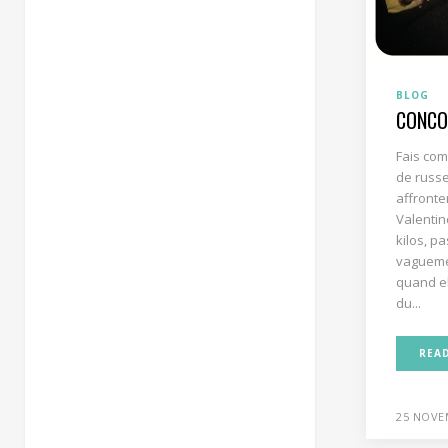
BLOG
CONCO
Fais com
de russe
affronter
Valentin
kilos, pa
vagueme
quand el
du...
REA
25 NOVE