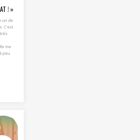
T ! »
e un de
e. C'est
 très
lle me
 à peu
3