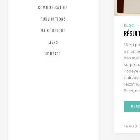
COMMUNICATION
PUBLICATIONS
BLOG
MA BOUTIQUE
RÉSUL
LIENS
Merci po
à mon pet
CONTACT
pas mal
surpren
Popeye o
clairvo
reconnu 
Petzi, de
REA
16 AOÛT