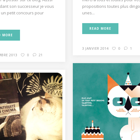
dant son successeur je vous
propositions toutes plus dingo
un petit concours pour
unes...
.
READ MORE
D MORE
3 JANVIER 2014
0
1
MBRE 2013
0
21