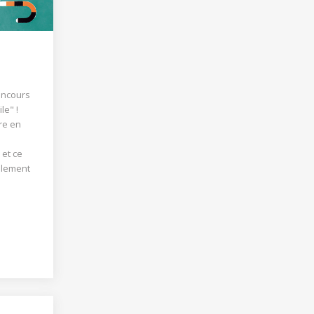
concours
le" !
re en
 et ce
nalement