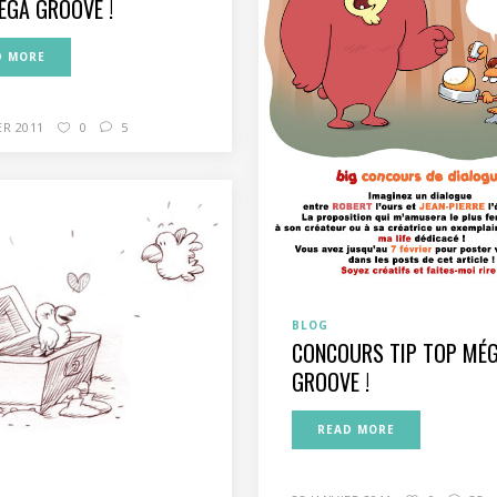
ÉGA GROOVE !
D MORE
ER 2011
0
5
BLOG
CONCOURS TIP TOP MÉ
GROOVE !
READ MORE