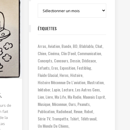
Archives
ÉTIQUETTES
Arras
Aviation
Bande
BD
Blablabla
Chat
Chien
Cinéma
Clin D'oeil
Communication
Concepts
Concours
Dessin
Dédicace
Enfants
Eros
Exposition
Festiblog
Fluide Glacial
Heros
Histoire
Histoire Méconnue De L'aviation
Illustration
Inktober
Lapin
Lecture
Les Autres Gens
.
Lion
Livre
Ma Life
Ma Radio
Mauvais Esprit
Musique
Méconnue
Ours
Peanuts
ours de
Publication
Radiohead
Revue
Robot
 fait
de la
Série TV
Trompette
Tshirt
Télétravail
cas
Un Monde De Chiens
s