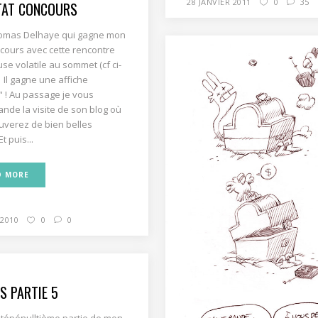
28 JANVIER 2011
0
35
TAT CONCOURS
homas Delhaye qui gagne mon
ncours avec cette rencontre
e volatile au sommet (cf ci-
Il gagne une affiche
" ! Au passage je vous
de la visite de son blog où
uverez de bien belles
t puis...
D MORE
 2010
0
0
S PARTIE 5