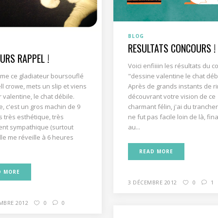
BLOG
RESULTATS CONCOURS !
URS RAPPEL !
Voici enfiiiin les résultats du 
me ce gladiateur boursouflé
"dessine valentine le chat débi
ll crowe, mets un slip et viens
Après de grands instants de ri
 valentine, le chat débile.
découvrant votre vision de ce
e, c'est un gros machin de 9
charmant félin, j'ai du trancher
s très esthétique, très
ne fut pas facile loin de là, fi
nt sympathique (surtout
au...
le me réveille à 6 heures
READ MORE
D MORE
3 DÉCEMBRE 2012
0
1
MBRE 2012
0
0