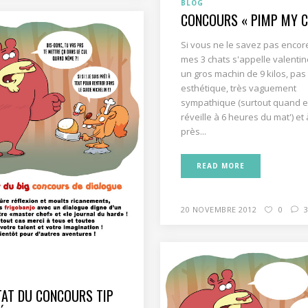
BLOG
CONCOURS « PIMP MY CA
Si vous ne le savez pas encor
mes 3 chats s'appelle valentin
un gros machin de 9 kilos, pas
esthétique, très vaguement
sympathique (surtout quand e
réveille à 6 heures du mat') et
près...
READ MORE
20 NOVEMBRE 2012
0
TAT DU CONCOURS TIP