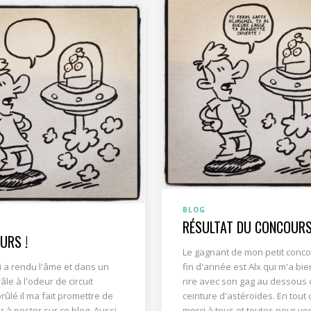
BLOG
RÉSULTAT DU CONCOURS
URS !
Le gagnant de mon petit conc
 a rendu l'âme et dans un
fin d'année est Alx qui m'a bien
âle à l'odeur de circuit
rire avec son gag au dessous 
brûlé il ma fait promettre de
ceinture d'astéroïdes. En tout 
r à poster sur ce blog. Aussi
merci à tous et toutes pour vo