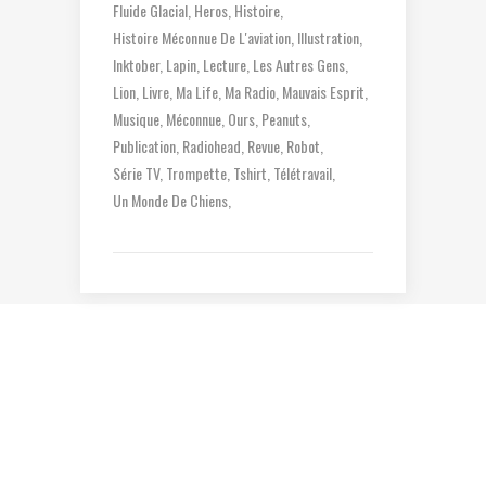
Fluide Glacial
Heros
Histoire
Histoire Méconnue De L'aviation
Illustration
Inktober
Lapin
Lecture
Les Autres Gens
Lion
Livre
Ma Life
Ma Radio
Mauvais Esprit
Musique
Méconnue
Ours
Peanuts
Publication
Radiohead
Revue
Robot
Série TV
Trompette
Tshirt
Télétravail
Un Monde De Chiens