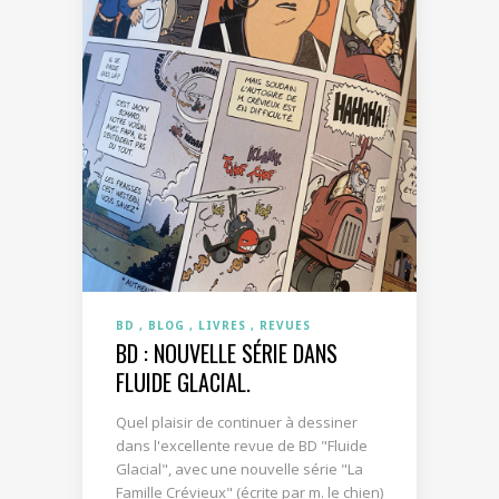
BD
BLOG
LIVRES
REVUES
BD : NOUVELLE SÉRIE DANS
FLUIDE GLACIAL.
Quel plaisir de continuer à dessiner
dans l'excellente revue de BD "Fluide
Glacial", avec une nouvelle série "La
Famille Crévieux" (écrite par m. le chien)