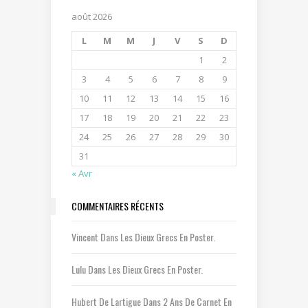
août 2026
L
M
M
J
V
S
D
1
2
3
4
5
6
7
8
9
10
11
12
13
14
15
16
17
18
19
20
21
22
23
24
25
26
27
28
29
30
31
« Avr
COMMENTAIRES RÉCENTS
Vincent
Dans
Les Dieux Grecs En Poster.
Lulu
Dans
Les Dieux Grecs En Poster.
Hubert De Lartigue
Dans
2 Ans De Carnet En