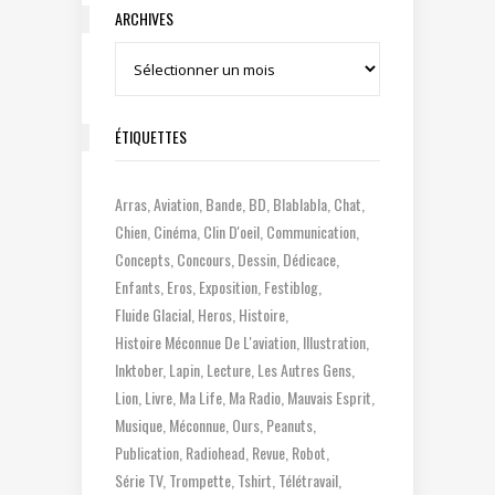
ARCHIVES
Archives
ÉTIQUETTES
Arras
Aviation
Bande
BD
Blablabla
Chat
Chien
Cinéma
Clin D'oeil
Communication
Concepts
Concours
Dessin
Dédicace
Enfants
Eros
Exposition
Festiblog
Fluide Glacial
Heros
Histoire
Histoire Méconnue De L'aviation
Illustration
Inktober
Lapin
Lecture
Les Autres Gens
Lion
Livre
Ma Life
Ma Radio
Mauvais Esprit
Musique
Méconnue
Ours
Peanuts
Publication
Radiohead
Revue
Robot
Série TV
Trompette
Tshirt
Télétravail