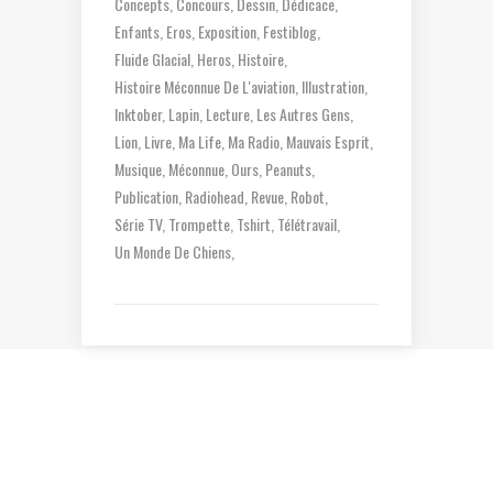
Concepts
Concours
Dessin
Dédicace
Enfants
Eros
Exposition
Festiblog
Fluide Glacial
Heros
Histoire
Histoire Méconnue De L'aviation
Illustration
Inktober
Lapin
Lecture
Les Autres Gens
Lion
Livre
Ma Life
Ma Radio
Mauvais Esprit
Musique
Méconnue
Ours
Peanuts
Publication
Radiohead
Revue
Robot
Série TV
Trompette
Tshirt
Télétravail
Un Monde De Chiens