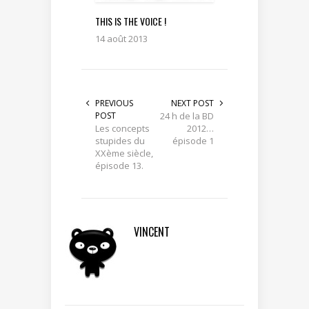
THIS IS THE VOICE !
14 août 2013
PREVIOUS
NEXT POST
POST
24 h de la BD
Les concepts
2012…
stupides du
épisode 1
XXème siècle,
épisode 13.
VINCENT