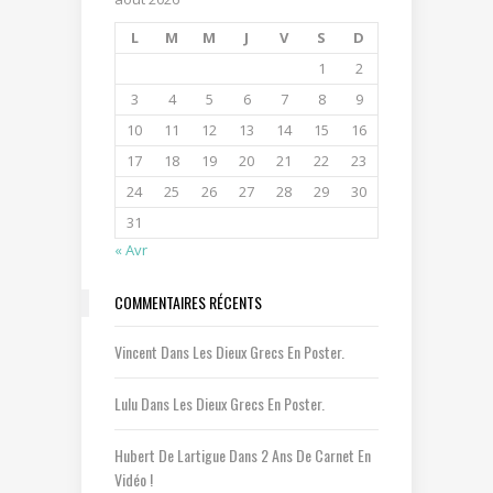
L
M
M
J
V
S
D
1
2
3
4
5
6
7
8
9
10
11
12
13
14
15
16
17
18
19
20
21
22
23
24
25
26
27
28
29
30
31
« Avr
COMMENTAIRES RÉCENTS
Vincent
Dans
Les Dieux Grecs En Poster.
Lulu
Dans
Les Dieux Grecs En Poster.
Hubert De Lartigue
Dans
2 Ans De Carnet En
Vidéo !