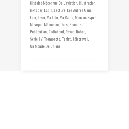
Histoire Méconnue De L'aviation
Illustration
Inktober
Lapin
Lecture
Les Autres Gens
Lion
Livre
Ma Life
Ma Radio
Mauvais Esprit
Musique
Méconnue
Ours
Peanuts
Publication
Radiohead
Revue
Robot
Série TV
Trompette
Tshirt
Télétravail
Un Monde De Chiens