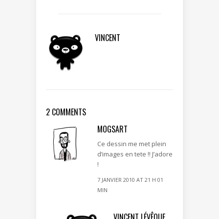
VINCENT
2 COMMENTS
MOGSART
Ce dessin me met plein
d’images en tete !! J’adore
!
7 JANVIER 2010 AT 21 H 01
MIN
VINCENT LÉVÊQUE