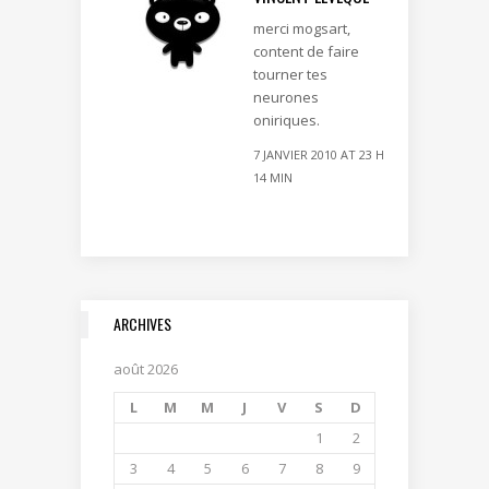
merci mogsart,
content de faire
tourner tes
neurones
oniriques.
7 JANVIER 2010 AT 23 H
14 MIN
ARCHIVES
août 2026
L
M
M
J
V
S
D
1
2
3
4
5
6
7
8
9