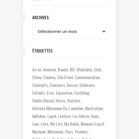
ARCHIVES
Archives
ÉTIQUETTES
Arras
Aviation
Bande
BD
Blablabla
Chat
Chien
Cinéma
Clin D'oeil
Communication
Concepts
Concours
Dessin
Dédicace
Enfants
Eros
Exposition
Festiblog
Fluide Glacial
Heros
Histoire
Histoire Méconnue De L'aviation
Illustration
Inktober
Lapin
Lecture
Les Autres Gens
Lion
Livre
Ma Life
Ma Radio
Mauvais Esprit
Musique
Méconnue
Ours
Peanuts