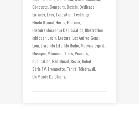
Concepts
Concours
Dessin
Dédicace
Enfants
Eros
Exposition
Festiblog
Fluide Glacial
Heros
Histoire
Histoire Méconnue De L'aviation
Illustration
Inktober
Lapin
Lecture
Les Autres Gens
Lion
Livre
Ma Life
Ma Radio
Mauvais Esprit
Musique
Méconnue
Ours
Peanuts
Publication
Radiohead
Revue
Robot
Série TV
Trompette
Tshirt
Télétravail
Un Monde De Chiens