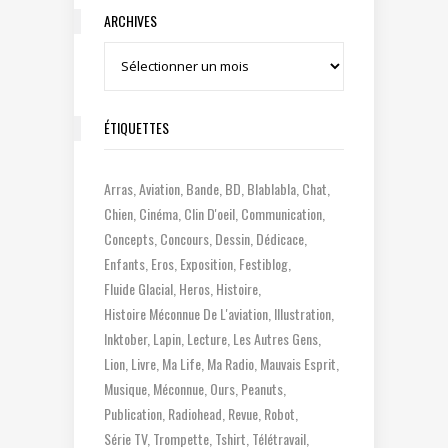
ARCHIVES
Archives
ÉTIQUETTES
Arras
Aviation
Bande
BD
Blablabla
Chat
Chien
Cinéma
Clin D'oeil
Communication
Concepts
Concours
Dessin
Dédicace
Enfants
Eros
Exposition
Festiblog
Fluide Glacial
Heros
Histoire
Histoire Méconnue De L'aviation
Illustration
Inktober
Lapin
Lecture
Les Autres Gens
Lion
Livre
Ma Life
Ma Radio
Mauvais Esprit
Musique
Méconnue
Ours
Peanuts
Publication
Radiohead
Revue
Robot
Série TV
Trompette
Tshirt
Télétravail