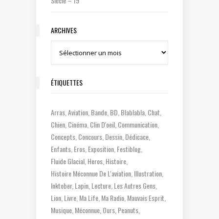
Siècle – 19
ARCHIVES
Archives
ÉTIQUETTES
Arras
Aviation
Bande
BD
Blablabla
Chat
Chien
Cinéma
Clin D'oeil
Communication
Concepts
Concours
Dessin
Dédicace
Enfants
Eros
Exposition
Festiblog
Fluide Glacial
Heros
Histoire
Histoire Méconnue De L'aviation
Illustration
Inktober
Lapin
Lecture
Les Autres Gens
Lion
Livre
Ma Life
Ma Radio
Mauvais Esprit
Musique
Méconnue
Ours
Peanuts