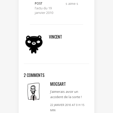
POST
s aime s
l’actu du 19
janvier 2010
VINCENT
2 COMMENTS
MOGSART
J’aimerais avoir un
accident de la sorte !
22 JANVIER 2010 AT 0 H 15
MIN