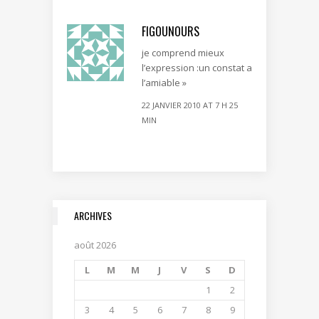
FIGOUNOURS
je comprend mieux
l’expression :un constat a
l’amiable »
22 JANVIER 2010 AT 7 H 25
MIN
ARCHIVES
août 2026
L
M
M
J
V
S
D
1
2
3
4
5
6
7
8
9