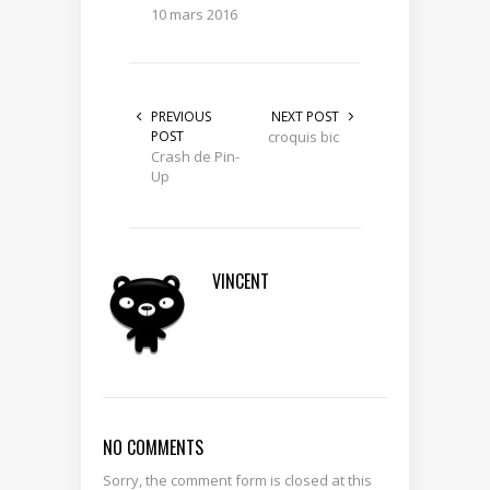
10 mars 2016
PREVIOUS
NEXT POST
POST
croquis bic
Crash de Pin-
Up
VINCENT
NO COMMENTS
Sorry, the comment form is closed at this