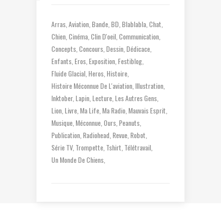
Arras
Aviation
Bande
BD
Blablabla
Chat
Chien
Cinéma
Clin D'oeil
Communication
Concepts
Concours
Dessin
Dédicace
Enfants
Eros
Exposition
Festiblog
Fluide Glacial
Heros
Histoire
Histoire Méconnue De L'aviation
Illustration
Inktober
Lapin
Lecture
Les Autres Gens
Lion
Livre
Ma Life
Ma Radio
Mauvais Esprit
Musique
Méconnue
Ours
Peanuts
Publication
Radiohead
Revue
Robot
Série TV
Trompette
Tshirt
Télétravail
Un Monde De Chiens