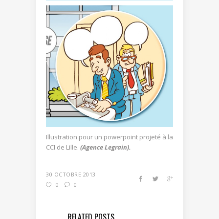
Illustration pour un powerpoint projeté à la
CCI de Lille.
(Agence Legrain).
30 OCTOBRE 2013
0
0
RELATED POSTS