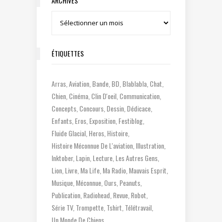
ARCHIVES
Archives
ÉTIQUETTES
Arras
Aviation
Bande
BD
Blablabla
Chat
Chien
Cinéma
Clin D'oeil
Communication
Concepts
Concours
Dessin
Dédicace
Enfants
Eros
Exposition
Festiblog
Fluide Glacial
Heros
Histoire
Histoire Méconnue De L'aviation
Illustration
Inktober
Lapin
Lecture
Les Autres Gens
Lion
Livre
Ma Life
Ma Radio
Mauvais Esprit
Musique
Méconnue
Ours
Peanuts
Publication
Radiohead
Revue
Robot
Série TV
Trompette
Tshirt
Télétravail
Un Monde De Chiens