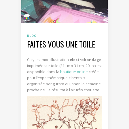
BLOG
FAITES VOUS UNE TOILE
Ca y est mon illustration
electrobondage
imprimée sur toile (31 cm x 31 cm, 20 ex) est
disponible dans la
boutique online
créée
pour l’expo thématique « hentai »
organisée par gurato au japon la semaine
prochaine. Le résultat à l’air très chouette.