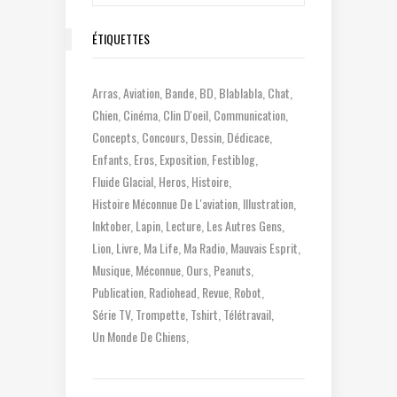
ÉTIQUETTES
Arras
Aviation
Bande
BD
Blablabla
Chat
Chien
Cinéma
Clin D'oeil
Communication
Concepts
Concours
Dessin
Dédicace
Enfants
Eros
Exposition
Festiblog
Fluide Glacial
Heros
Histoire
Histoire Méconnue De L'aviation
Illustration
Inktober
Lapin
Lecture
Les Autres Gens
Lion
Livre
Ma Life
Ma Radio
Mauvais Esprit
Musique
Méconnue
Ours
Peanuts
Publication
Radiohead
Revue
Robot
Série TV
Trompette
Tshirt
Télétravail
Un Monde De Chiens