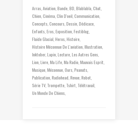
Arras
Aviation
Bande
BD
Blablabla
Chat
Chien
Cinéma
Clin D'oeil
Communication
Concepts
Concours
Dessin
Dédicace
Enfants
Eros
Exposition
Festiblog
Fluide Glacial
Heros
Histoire
Histoire Méconnue De L'aviation
Illustration
Inktober
Lapin
Lecture
Les Autres Gens
Lion
Livre
Ma Life
Ma Radio
Mauvais Esprit
Musique
Méconnue
Ours
Peanuts
Publication
Radiohead
Revue
Robot
Série TV
Trompette
Tshirt
Télétravail
Un Monde De Chiens