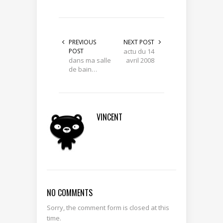
PREVIOUS
NEXT POST
POST
actu du 14
dans ma salle
avril 2008
de bain…
VINCENT
NO COMMENTS
Sorry, the comment form is closed at this
time.