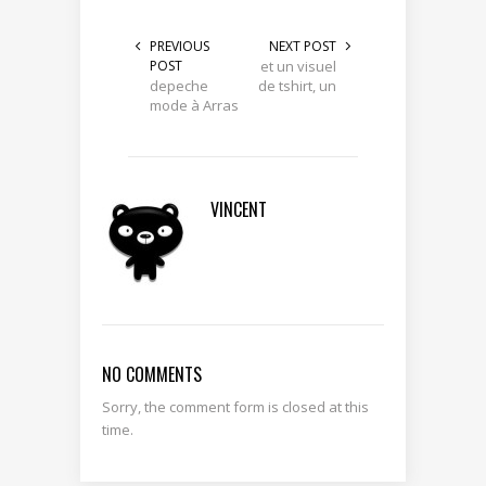
PREVIOUS
NEXT POST
POST
et un visuel
depeche
de tshirt, un
mode à Arras
VINCENT
NO COMMENTS
Sorry, the comment form is closed at this
time.