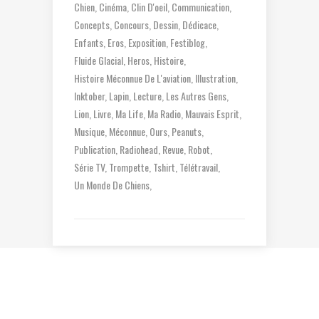
Chien
Cinéma
Clin D'oeil
Communication
Concepts
Concours
Dessin
Dédicace
Enfants
Eros
Exposition
Festiblog
Fluide Glacial
Heros
Histoire
Histoire Méconnue De L'aviation
Illustration
Inktober
Lapin
Lecture
Les Autres Gens
Lion
Livre
Ma Life
Ma Radio
Mauvais Esprit
Musique
Méconnue
Ours
Peanuts
Publication
Radiohead
Revue
Robot
Série TV
Trompette
Tshirt
Télétravail
Un Monde De Chiens