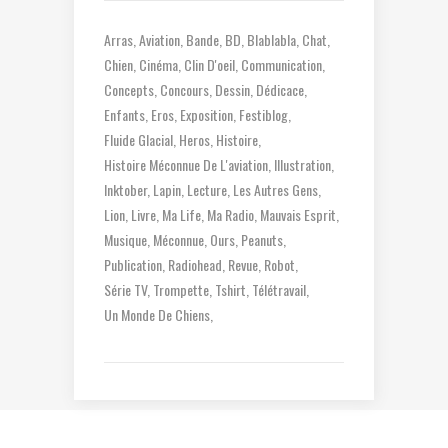
Arras
Aviation
Bande
BD
Blablabla
Chat
Chien
Cinéma
Clin D'oeil
Communication
Concepts
Concours
Dessin
Dédicace
Enfants
Eros
Exposition
Festiblog
Fluide Glacial
Heros
Histoire
Histoire Méconnue De L'aviation
Illustration
Inktober
Lapin
Lecture
Les Autres Gens
Lion
Livre
Ma Life
Ma Radio
Mauvais Esprit
Musique
Méconnue
Ours
Peanuts
Publication
Radiohead
Revue
Robot
Série TV
Trompette
Tshirt
Télétravail
Un Monde De Chiens