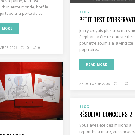
 névropathe, la chose
d'un autre monde, bref le
BLOG
ui tape à la porte de ce...
PETIT TEST D’OBSERVAT
D MORE
je n'y croyais plus trop mais m
éléphant a été retenu sur thr
pour être soumis à la vindicte
MBRE 2006
0
0
populaire...
READ MORE
25 OCTOBRE 2006
0
0
BLOG
RÉSULTAT CONCOURS 2
Vous avez été des millions à
répondre à notre jeu concour