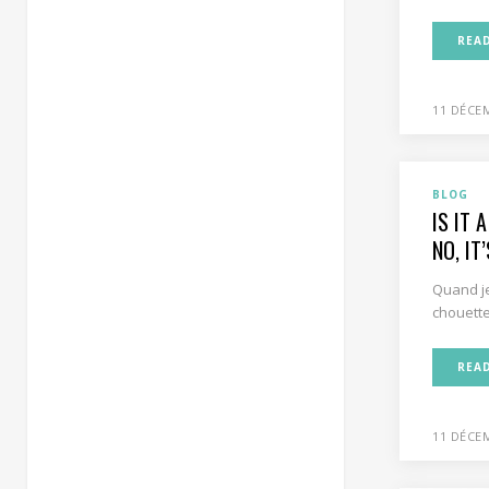
REA
11 DÉCE
BLOG
IS IT 
NO, IT
Quand je
chouette
REA
11 DÉCE