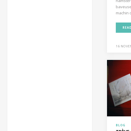
hamster
baveuse 
machin q
REA
16 NOVE
BLOG