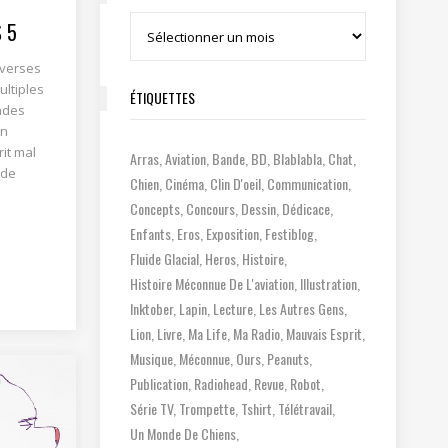
 5
Archives
iverses
ultiples
ÉTIQUETTES
ades
un
it mal
Arras
Aviation
Bande
BD
Blablabla
Chat
 de
Chien
Cinéma
Clin D'oeil
Communication
Concepts
Concours
Dessin
Dédicace
Enfants
Eros
Exposition
Festiblog
Fluide Glacial
Heros
Histoire
Histoire Méconnue De L'aviation
Illustration
Inktober
Lapin
Lecture
Les Autres Gens
Lion
Livre
Ma Life
Ma Radio
Mauvais Esprit
Musique
Méconnue
Ours
Peanuts
Publication
Radiohead
Revue
Robot
Série TV
Trompette
Tshirt
Télétravail
Un Monde De Chiens