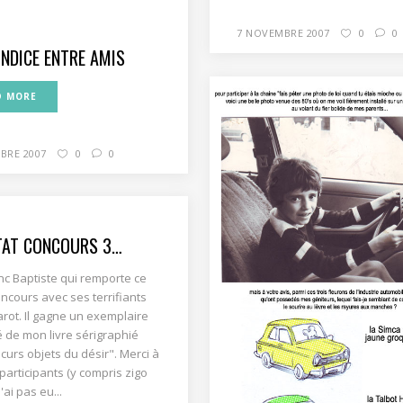
7 NOVEMBRE 2007
0
0
INDICE ENTRE AMIS
D MORE
BRE 2007
0
0
TAT CONCOURS 3…
nc Baptiste qui remporte ce
ncours avec ses terrifiants
arot. Il gagne un exemplaire
 de mon livre sérigraphié
curs objets du désir". Merci à
 participants (y compris zigo
'ai pas eu...