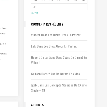
24
25
26
27
28
29
30
31
« Avr
COMMENTAIRES RÉCENTS
r les
vous
Vincent
Dans
Les Dieux Grecs En Poster.
ogues
Lulu
Dans
Les Dieux Grecs En Poster.
leurs
Hubert De Lartigue
Dans
2 Ans De Carnet En
.
Vidéo !
Guitoon
Dans
2 Ans De Carnet En Vidéo !
Jgab
Dans
Les Concepts Stupides Du XXème
Siècle – 19
ARCHIVES