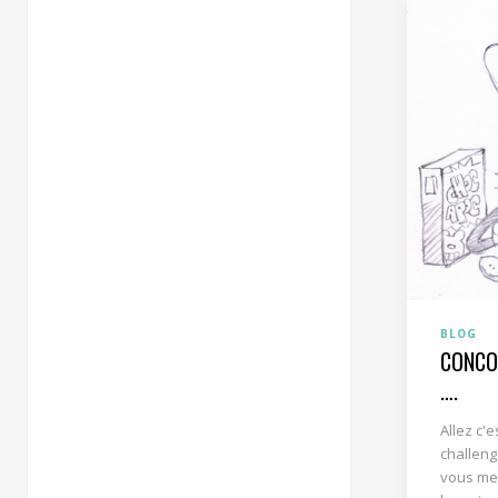
BLOG
CONCO
….
Allez c'e
challenge
vous me "