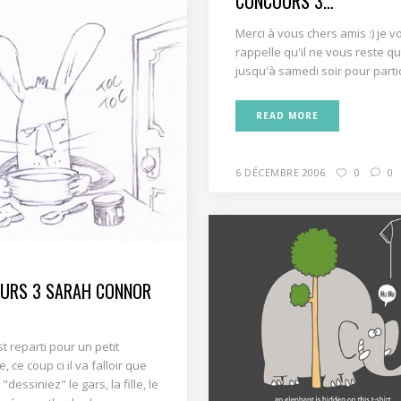
CONCOURS 3…
Merci à vous chers amis :) je v
rappelle qu'il ne vous reste q
jusqu'à samedi soir pour partici
READ MORE
6 DÉCEMBRE 2006
0
0
URS 3 SARAH CONNOR
st reparti pour un petit
, ce coup ci il va falloir que
dessiniez" le gars, la fille, le