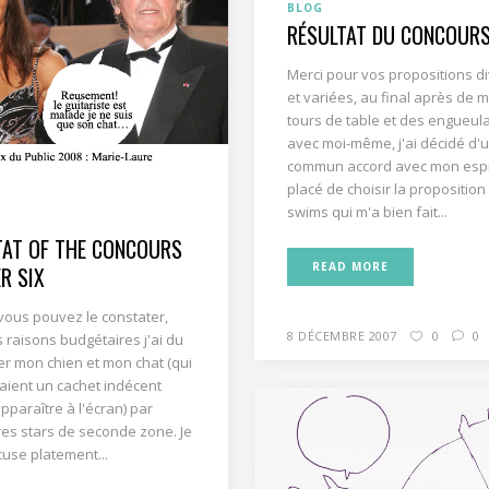
BLOG
RÉSULTAT DU CONCOURS
Merci pour vos propositions d
et variées, au final après de m
tours de table et des engueul
avec moi-même, j'ai décidé d'
commun accord avec mon espr
placé de choisir la proposition
swims qui m'a bien fait...
TAT OF THE CONCOURS
READ MORE
R SIX
ous pouvez le constater,
8 DÉCEMBRE 2007
0
0
 raisons budgétaires j'ai du
r mon chien et mon chat (qui
ient un cachet indécent
pparaître à l'écran) par
es stars de seconde zone. Je
use platement...