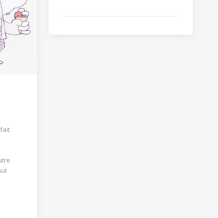
fait
utre
aut