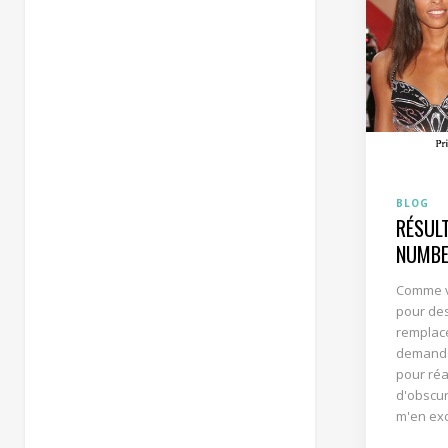
BLOG
RÉSUL
NUMBE
Comme v
pour des
remplace
demanda
pour réa
d'obscur
m'en exc