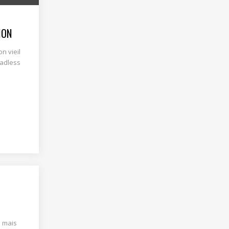
ION
on vieil
eadless
s mais