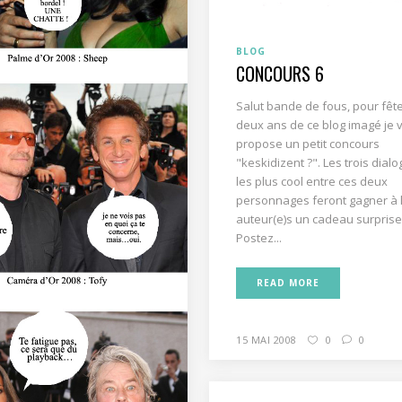
BLOG
CONCOURS 6
Salut bande de fous, pour fête
deux ans de ce blog imagé je 
propose un petit concours
"keskidizent ?". Les trois dial
les plus cool entre ces deux
personnages feront gagner à 
auteur(e)s un cadeau surprise
Postez...
READ MORE
15 MAI 2008
0
0