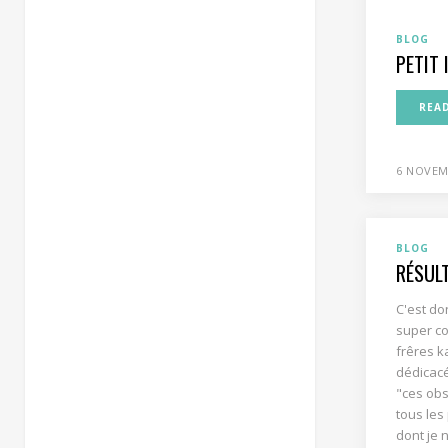
BLOG
PETIT 
REA
6 NOVEM
BLOG
RÉSUL
C'est do
super co
frêres k
dédicacé
"ces obs
tous les
dont je n