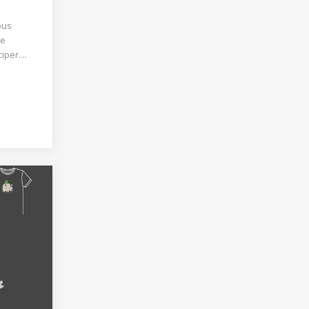
ous
ue
per....