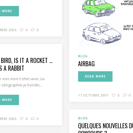
D MORE
MBRE 2006
0
0
BLOG
A BIRD, IS IT A ROCKET …
AIRBAG
’S A RABBIT
READ MORE
 vois mon t-shirt avec sa
 sérigraphie je bondis...
17 OCTOBRE 2007
0
0
D MORE
BLOG
MBRE 2006
0
0
QUELQUES NOUVELLES D