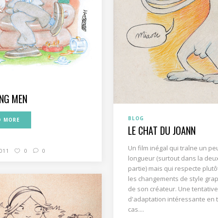
NG MEN
BLOG
D MORE
LE CHAT DU JOANN
Un film inégal qui traîne un pe
2011
0
0
longueur (surtout dans la de
partie) mais qui respecte plutô
les changements de style gra
de son créateur. Une tentativ
d'adaptation intéressante en 
cas....