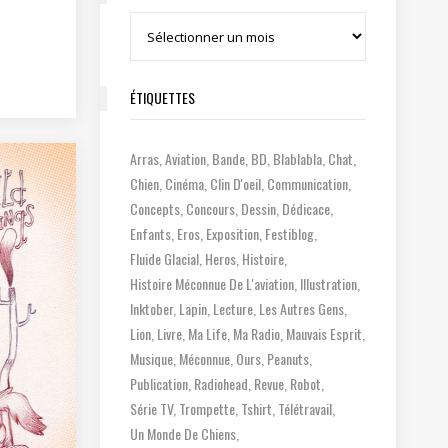
Archives
ÉTIQUETTES
Arras
Aviation
Bande
BD
Blablabla
Chat
Chien
Cinéma
Clin D'oeil
Communication
Concepts
Concours
Dessin
Dédicace
Enfants
Eros
Exposition
Festiblog
Fluide Glacial
Heros
Histoire
Histoire Méconnue De L'aviation
Illustration
Inktober
Lapin
Lecture
Les Autres Gens
Lion
Livre
Ma Life
Ma Radio
Mauvais Esprit
Musique
Méconnue
Ours
Peanuts
Publication
Radiohead
Revue
Robot
Série TV
Trompette
Tshirt
Télétravail
Un Monde De Chiens