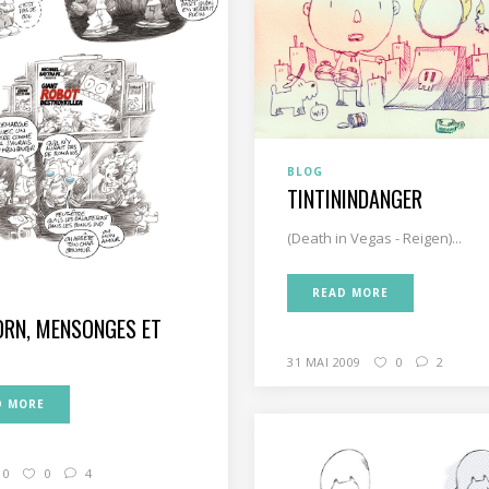
BLOG
TINTININDANGER
(Death in Vegas - Reigen)...
READ MORE
ORN, MENSONGES ET
31 MAI 2009
0
2
D MORE
10
0
4