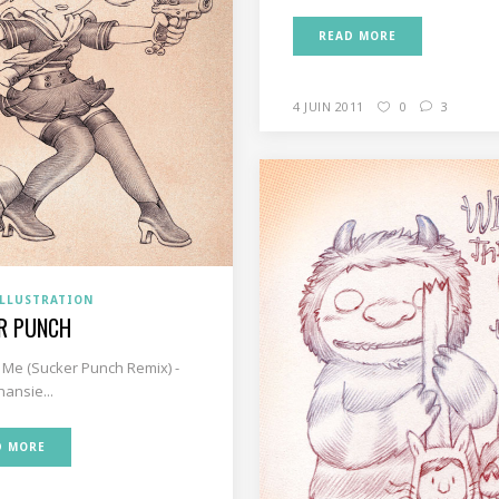
READ MORE
4 JUIN 2011
0
3
ILLUSTRATION
R PUNCH
 Me (Sucker Punch Remix) -
ansie...
D MORE