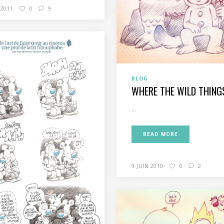
 2011
0
9
BLOG
WHERE THE WILD THING
...
READ MORE
9 JUIN 2010
0
2