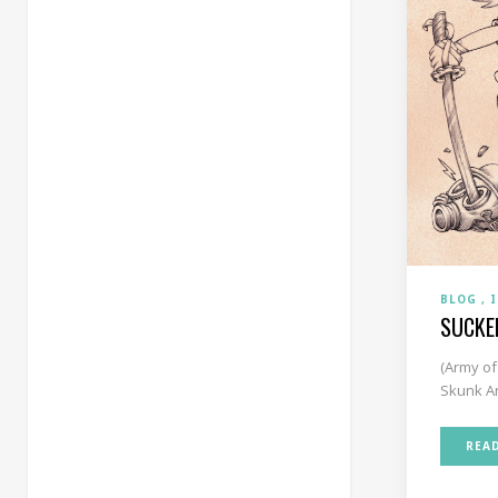
BLOG
SUCKE
(Army of
Skunk An
REA