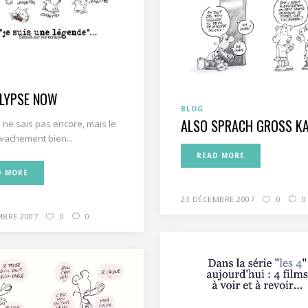
LYPSE NOW
BLOG
ALSO SPRACH GROSS K
je ne sais pas encore, mais le
t vachement bien...
READ MORE
D MORE
23 DÉCEMBRE 2007
0
0
MBRE 2007
0
0