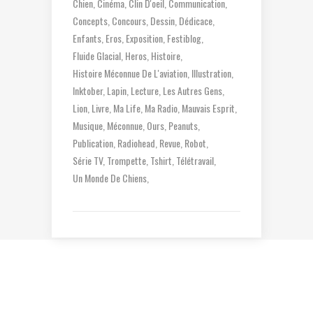
Chien
Cinéma
Clin D'oeil
Communication
Concepts
Concours
Dessin
Dédicace
Enfants
Eros
Exposition
Festiblog
Fluide Glacial
Heros
Histoire
Histoire Méconnue De L'aviation
Illustration
Inktober
Lapin
Lecture
Les Autres Gens
Lion
Livre
Ma Life
Ma Radio
Mauvais Esprit
Musique
Méconnue
Ours
Peanuts
Publication
Radiohead
Revue
Robot
Série TV
Trompette
Tshirt
Télétravail
Un Monde De Chiens