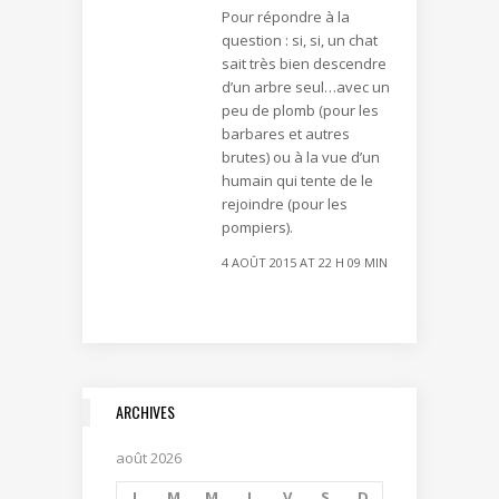
Pour répondre à la
question : si, si, un chat
sait très bien descendre
d’un arbre seul…avec un
peu de plomb (pour les
barbares et autres
brutes) ou à la vue d’un
humain qui tente de le
rejoindre (pour les
pompiers).
4 AOÛT 2015 AT 22 H 09 MIN
ARCHIVES
août 2026
L
M
M
J
V
S
D