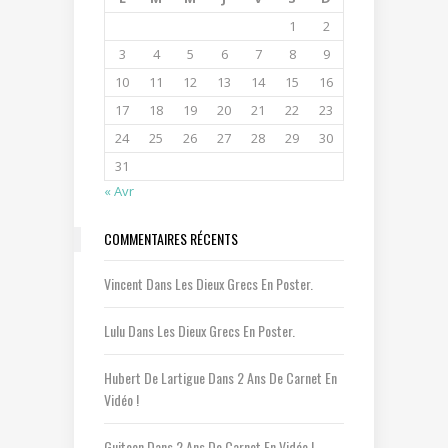
1
2
3
4
5
6
7
8
9
10
11
12
13
14
15
16
17
18
19
20
21
22
23
24
25
26
27
28
29
30
31
« Avr
COMMENTAIRES RÉCENTS
Vincent
Dans
Les Dieux Grecs En Poster.
Lulu
Dans
Les Dieux Grecs En Poster.
Hubert De Lartigue
Dans
2 Ans De Carnet En
Vidéo !
Guitoon
Dans
2 Ans De Carnet En Vidéo !