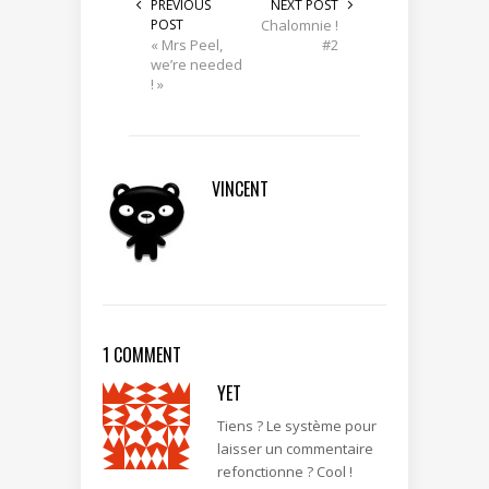
PREVIOUS
NEXT POST
POST
Chalomnie !
« Mrs Peel,
#2
we’re needed
! »
VINCENT
1 COMMENT
YET
Tiens ? Le système pour
laisser un commentaire
refonctionne ? Cool !