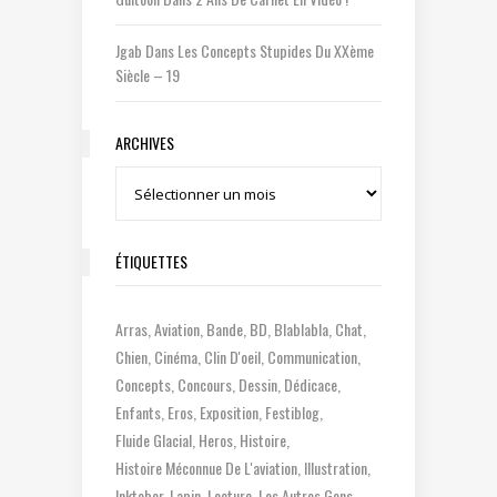
Jgab
Dans
Les Concepts Stupides Du XXème
Siècle – 19
ARCHIVES
Archives
ÉTIQUETTES
Arras
Aviation
Bande
BD
Blablabla
Chat
Chien
Cinéma
Clin D'oeil
Communication
Concepts
Concours
Dessin
Dédicace
Enfants
Eros
Exposition
Festiblog
Fluide Glacial
Heros
Histoire
Histoire Méconnue De L'aviation
Illustration
Inktober
Lapin
Lecture
Les Autres Gens