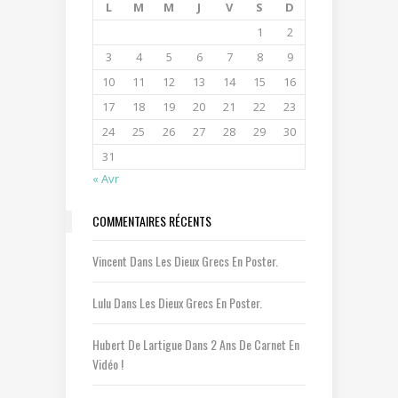
L
M
M
J
V
S
D
1
2
3
4
5
6
7
8
9
10
11
12
13
14
15
16
17
18
19
20
21
22
23
24
25
26
27
28
29
30
31
« Avr
COMMENTAIRES RÉCENTS
Vincent
Dans
Les Dieux Grecs En Poster.
Lulu
Dans
Les Dieux Grecs En Poster.
Hubert De Lartigue
Dans
2 Ans De Carnet En
Vidéo !