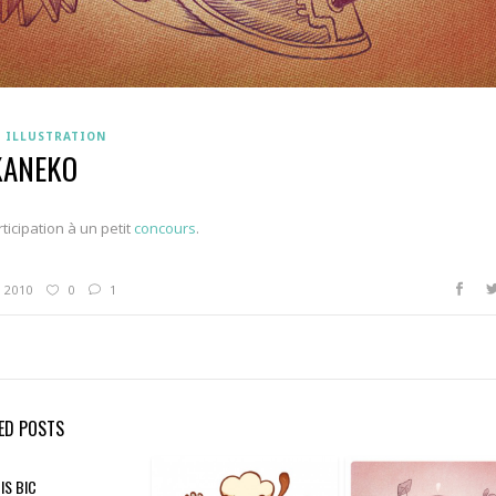
ILLUSTRATION
KANEKO
ticipation à un petit
concours
.
N 2010
0
1
ED POSTS
IS BIC