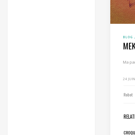
BLOG
ME
Ma par
24 JUI
Robot
RELAT
CROQU