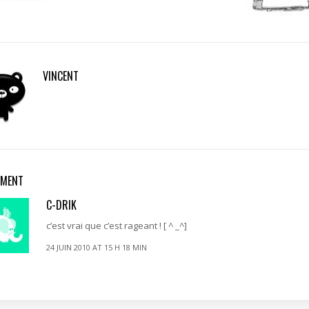
VINCENT
MMENT
C-DRIK
c’est vrai que c’est rageant ! [ ^ _^]
24 JUIN 2010 AT 15 H 18 MIN