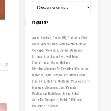
Archives
ÉTIQUETTES
Arras
Aviation
Bande
BD
Blablabla
Chat
Chien
Cinéma
Clin D'oeil
Communication
Concepts
Concours
Dessin
Dédicace
Enfants
Eros
Exposition
Festiblog
Fluide Glacial
Heros
Histoire
Histoire Méconnue De L'aviation
Illustration
Inktober
Lapin
Lecture
Les Autres Gens
Lion
Livre
Ma Life
Ma Radio
Mauvais Esprit
Musique
Méconnue
Ours
Peanuts
Publication
Radiohead
Revue
Robot
Série TV
Trompette
Tshirt
Télétravail
Un Monde De Chiens