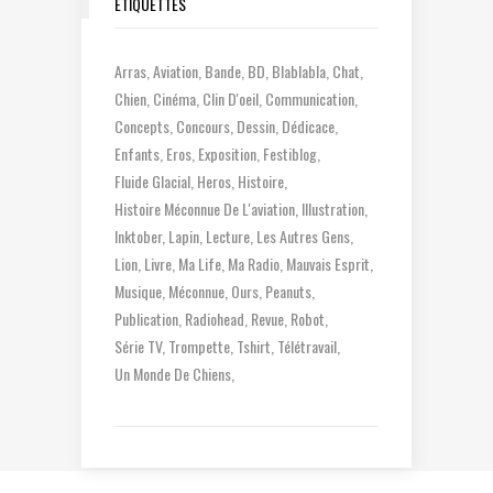
ÉTIQUETTES
Arras
Aviation
Bande
BD
Blablabla
Chat
Chien
Cinéma
Clin D'oeil
Communication
Concepts
Concours
Dessin
Dédicace
Enfants
Eros
Exposition
Festiblog
Fluide Glacial
Heros
Histoire
Histoire Méconnue De L'aviation
Illustration
Inktober
Lapin
Lecture
Les Autres Gens
Lion
Livre
Ma Life
Ma Radio
Mauvais Esprit
Musique
Méconnue
Ours
Peanuts
Publication
Radiohead
Revue
Robot
Série TV
Trompette
Tshirt
Télétravail
Un Monde De Chiens