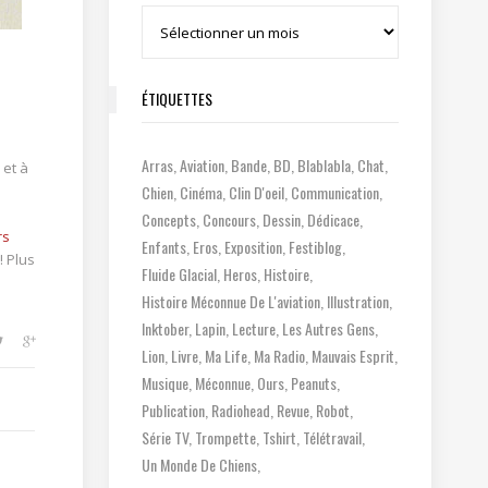
Archives
ÉTIQUETTES
Arras
Aviation
Bande
BD
Blablabla
Chat
 et à
Chien
Cinéma
Clin D'oeil
Communication
Concepts
Concours
Dessin
Dédicace
rs
Enfants
Eros
Exposition
Festiblog
! Plus
Fluide Glacial
Heros
Histoire
Histoire Méconnue De L'aviation
Illustration
Inktober
Lapin
Lecture
Les Autres Gens
Lion
Livre
Ma Life
Ma Radio
Mauvais Esprit
Musique
Méconnue
Ours
Peanuts
Publication
Radiohead
Revue
Robot
Série TV
Trompette
Tshirt
Télétravail
Un Monde De Chiens