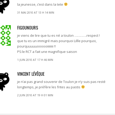
la jeunesse, c’est dans la tete
31 MAI 2010 AT 13 H 14 MIN
FIGOUNOURS
je viens de lire que tu es né a toulon ………….respect !
que tu es un immigré mais pourquoi Lillle pourquoi,
pourquuuuuoooooiiiiiiii !!
PS:le RCT a fait une magnifique saison
1 JUIN 2010 AT 17 H 46 MIN
VINCENT LÉVÊQUE
je n’ai pas grand souvenir de Toulon je n’y suis pas resté
longtemps, je préfère les frites au pastis
2 JUIN 2010 AT 19 H 01 MIN