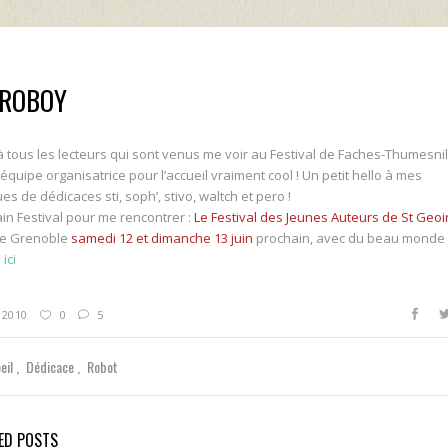
TROBOY
à tous les lecteurs qui sont venus me voir au Festival de Faches-Thumesnil
l’équipe organisatrice pour l’accueil vraiment cool ! Un petit hello à mes
ues de dédicaces sti, soph’, stivo, waltch et pero !
in Festival pour me rencontrer :
Le Festival des Jeunes Auteurs de St Geoi
de Grenoble
samedi 12 et dimanche 13 juin
prochain, avec du beau monde 
s
ici
 2010
0
5
oeil
Dédicace
Robot
ED POSTS