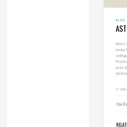
BLOG
AS
Merci 
toute 
collèg
Procha
près 
d’info
31 MAI
Clin D'
RELAT