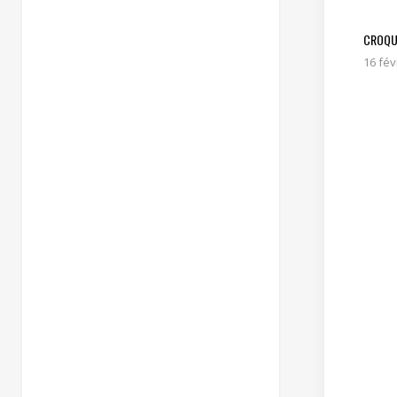
CROQU
16 fév