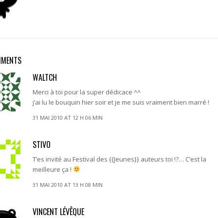
MMENTS
WALTCH
Merci à toi pour la super dédicace ^^
j’ai lu le bouquin hier soir et je me suis vraiment bien marré !
31 MAI 2010 AT 12 H 06 MIN
STIVO
T’es invité au Festival des {{Jeunes}} auteurs toi !?… C’est la
meilleure ça !
31 MAI 2010 AT 13 H 08 MIN
VINCENT LÉVÊQUE