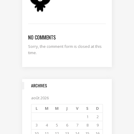
NO COMMENTS
Sorry, the comment form is closed at this
time.
ARCHIVES
août 2026
L
M
M
J
V
S
D
1
2
3
4
5
6
7
8
9
10
11
12
13
14
15
16