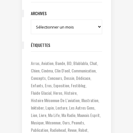
ARCHIVES
Archives
ÉTIQUETTES
Arras
Aviation
Bande
BD
Blablabla
Chat
Chien
Cinéma
Clin D'oeil
Communication
Concepts
Concours
Dessin
Dédicace
Enfants
Eros
Exposition
Festiblog
Fluide Glacial
Heros
Histoire
Histoire Méconnue De L'aviation
Illustration
Inktober
Lapin
Lecture
Les Autres Gens
Lion
Livre
Ma Life
Ma Radio
Mauvais Esprit
Musique
Méconnue
Ours
Peanuts
Publication
Radiohead
Revue
Robot