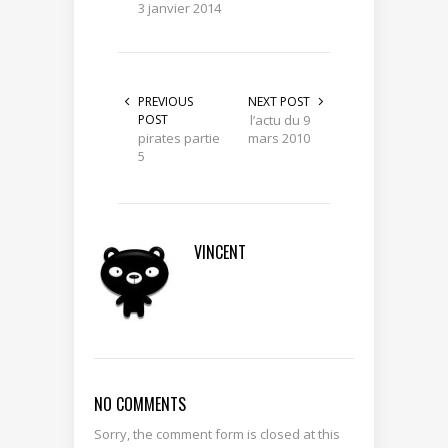
3 janvier 2014
PREVIOUS
NEXT POST
POST
l’actu du 9
pirates partie
mars 2010
5
VINCENT
NO COMMENTS
Sorry, the comment form is closed at this