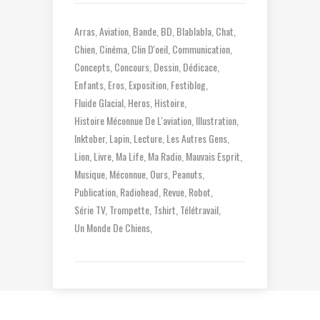
Arras
Aviation
Bande
BD
Blablabla
Chat
Chien
Cinéma
Clin D'oeil
Communication
Concepts
Concours
Dessin
Dédicace
Enfants
Eros
Exposition
Festiblog
Fluide Glacial
Heros
Histoire
Histoire Méconnue De L'aviation
Illustration
Inktober
Lapin
Lecture
Les Autres Gens
Lion
Livre
Ma Life
Ma Radio
Mauvais Esprit
Musique
Méconnue
Ours
Peanuts
Publication
Radiohead
Revue
Robot
Série TV
Trompette
Tshirt
Télétravail
Un Monde De Chiens