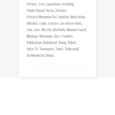
Enfants
Eros
Exposition
Festiblog
Fluide Glacial
Heros
Histoire
Histoire Méconnue De L'aviation
Illustration
Inktober
Lapin
Lecture
Les Autres Gens
Lion
Livre
Ma Life
Ma Radio
Mauvais Esprit
Musique
Méconnue
Ours
Peanuts
Publication
Radiohead
Revue
Robot
Série TV
Trompette
Tshirt
Télétravail
Un Monde De Chiens