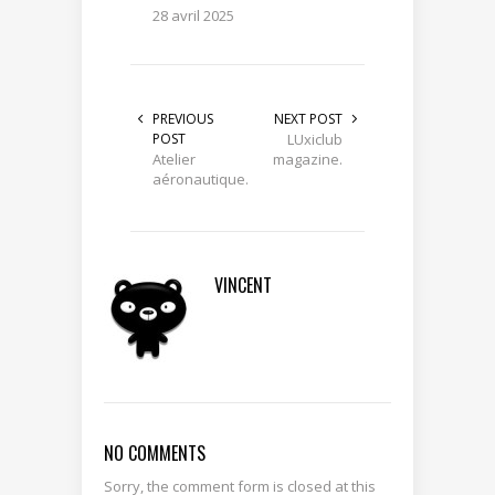
28 avril 2025
PREVIOUS
NEXT POST
POST
LUxiclub
Atelier
magazine.
aéronautique.
VINCENT
NO COMMENTS
Sorry, the comment form is closed at this