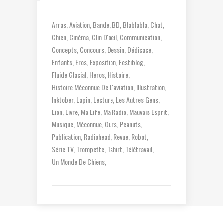
Arras
Aviation
Bande
BD
Blablabla
Chat
Chien
Cinéma
Clin D'oeil
Communication
Concepts
Concours
Dessin
Dédicace
Enfants
Eros
Exposition
Festiblog
Fluide Glacial
Heros
Histoire
Histoire Méconnue De L'aviation
Illustration
Inktober
Lapin
Lecture
Les Autres Gens
Lion
Livre
Ma Life
Ma Radio
Mauvais Esprit
Musique
Méconnue
Ours
Peanuts
Publication
Radiohead
Revue
Robot
Série TV
Trompette
Tshirt
Télétravail
Un Monde De Chiens