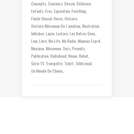
Concepts
Concours
Dessin
Dédicace
Enfants
Eros
Exposition
Festiblog
Fluide Glacial
Heros
Histoire
Histoire Méconnue De L'aviation
Illustration
Inktober
Lapin
Lecture
Les Autres Gens
Lion
Livre
Ma Life
Ma Radio
Mauvais Esprit
Musique
Méconnue
Ours
Peanuts
Publication
Radiohead
Revue
Robot
Série TV
Trompette
Tshirt
Télétravail
Un Monde De Chiens