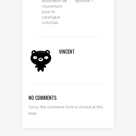
Illustration de
épisode 1.
couverture
pour le
catalogue
LUXiClub.
VINCENT
NO COMMENTS
Sorry, the comment form is closed at this
time.