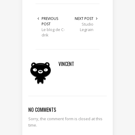
PREVIOUS
NEXT POST
POST
Studio
Le blog de C-
Legrain
drik
VINCENT
NO COMMENTS
Sorry, the comment form is closed at this
time.