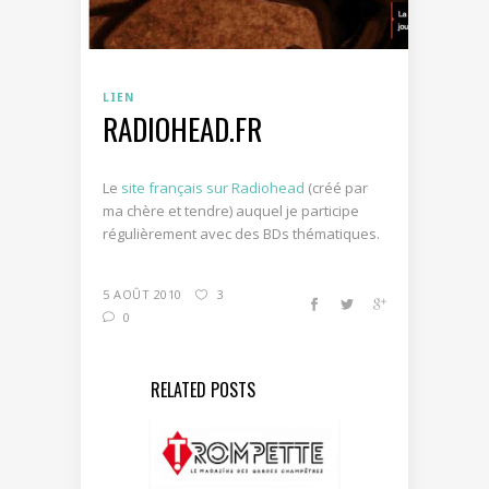
LIEN
RADIOHEAD.FR
Le
site français sur Radiohead
(créé par
ma chère et tendre) auquel je participe
régulièrement avec des BDs thématiques.
5 AOÛT 2010
3
0
RELATED POSTS