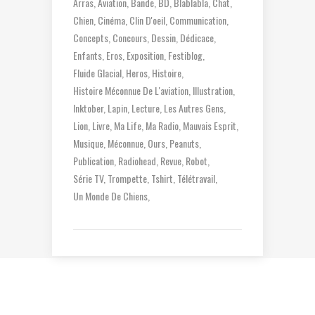
Arras
Aviation
Bande
BD
Blablabla
Chat
Chien
Cinéma
Clin D'oeil
Communication
Concepts
Concours
Dessin
Dédicace
Enfants
Eros
Exposition
Festiblog
Fluide Glacial
Heros
Histoire
Histoire Méconnue De L'aviation
Illustration
Inktober
Lapin
Lecture
Les Autres Gens
Lion
Livre
Ma Life
Ma Radio
Mauvais Esprit
Musique
Méconnue
Ours
Peanuts
Publication
Radiohead
Revue
Robot
Série TV
Trompette
Tshirt
Télétravail
Un Monde De Chiens