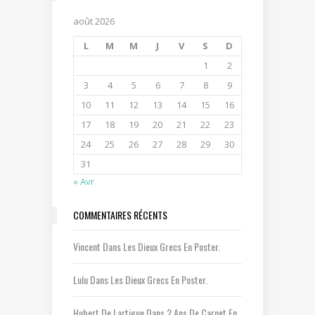
août 2026
L
M
M
J
V
S
D
1
2
3
4
5
6
7
8
9
10
11
12
13
14
15
16
17
18
19
20
21
22
23
24
25
26
27
28
29
30
31
« Avr
COMMENTAIRES RÉCENTS
Vincent
Dans
Les Dieux Grecs En Poster.
Lulu
Dans
Les Dieux Grecs En Poster.
Hubert De Lartigue
Dans
2 Ans De Carnet En