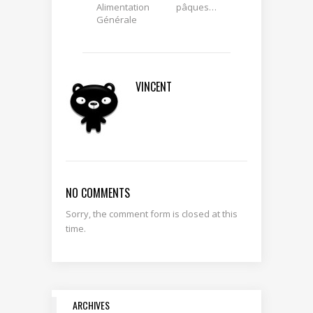
Alimentation
pâques…
Générale
VINCENT
NO COMMENTS
Sorry, the comment form is closed at this
time.
ARCHIVES