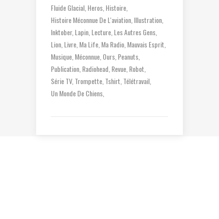
Fluide Glacial
Heros
Histoire
Histoire Méconnue De L'aviation
Illustration
Inktober
Lapin
Lecture
Les Autres Gens
Lion
Livre
Ma Life
Ma Radio
Mauvais Esprit
Musique
Méconnue
Ours
Peanuts
Publication
Radiohead
Revue
Robot
Série TV
Trompette
Tshirt
Télétravail
Un Monde De Chiens