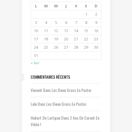
L
M
M
J
V
S
D
1
2
3
4
5
6
7
8
9
10
11
12
13
14
15
16
17
18
19
20
21
22
23
24
25
26
27
28
29
30
31
« Avr
COMMENTAIRES RÉCENTS
Vincent
Dans
Les Dieux Grecs En Poster.
Lulu
Dans
Les Dieux Grecs En Poster.
Hubert De Lartigue
Dans
2 Ans De Carnet En
Vidéo !