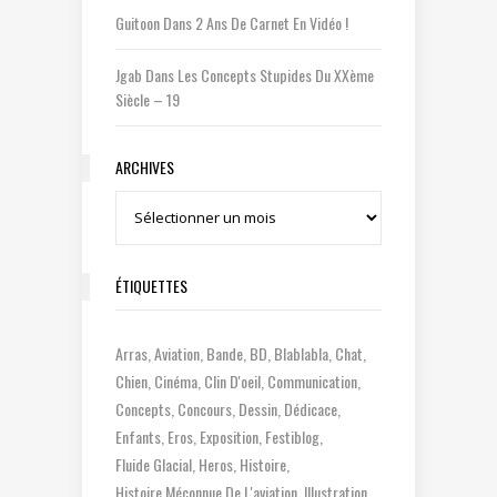
Guitoon
Dans
2 Ans De Carnet En Vidéo !
Jgab
Dans
Les Concepts Stupides Du XXème
Siècle – 19
ARCHIVES
Archives
ÉTIQUETTES
Arras
Aviation
Bande
BD
Blablabla
Chat
Chien
Cinéma
Clin D'oeil
Communication
Concepts
Concours
Dessin
Dédicace
Enfants
Eros
Exposition
Festiblog
Fluide Glacial
Heros
Histoire
Histoire Méconnue De L'aviation
Illustration