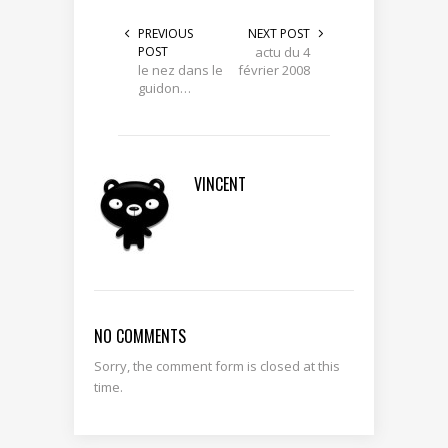
PREVIOUS
NEXT POST
POST
actu du 4
le nez dans le
février 2008
guidon…
VINCENT
NO COMMENTS
Sorry, the comment form is closed at this
time.