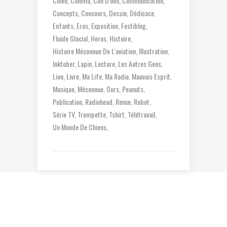
Chien
Cinéma
Clin D'oeil
Communication
Concepts
Concours
Dessin
Dédicace
Enfants
Eros
Exposition
Festiblog
Fluide Glacial
Heros
Histoire
Histoire Méconnue De L'aviation
Illustration
Inktober
Lapin
Lecture
Les Autres Gens
Lion
Livre
Ma Life
Ma Radio
Mauvais Esprit
Musique
Méconnue
Ours
Peanuts
Publication
Radiohead
Revue
Robot
Série TV
Trompette
Tshirt
Télétravail
Un Monde De Chiens