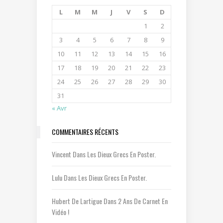
L
M
M
J
V
S
D
1
2
3
4
5
6
7
8
9
10
11
12
13
14
15
16
17
18
19
20
21
22
23
24
25
26
27
28
29
30
31
« Avr
COMMENTAIRES RÉCENTS
Vincent
Dans
Les Dieux Grecs En Poster.
Lulu
Dans
Les Dieux Grecs En Poster.
Hubert De Lartigue
Dans
2 Ans De Carnet En
Vidéo !