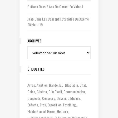
Guitoon
Dans
2 Ans De Carnet En Vidéo !
Jgab
Dans
Les Concepts Stupides Du XXème
Siècle – 19
ARCHIVES
Archives
ÉTIQUETTES
Arras
Aviation
Bande
BD
Blablabla
Chat
Chien
Cinéma
Clin D'oeil
Communication
Concepts
Concours
Dessin
Dédicace
Enfants
Eros
Exposition
Festiblog
Fluide Glacial
Heros
Histoire
Histoire Méconnue De L'aviation
Illustration