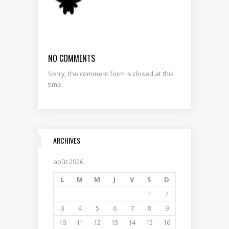
NO COMMENTS
Sorry, the comment form is closed at this
time.
ARCHIVES
août 2026
L
M
M
J
V
S
D
1
2
3
4
5
6
7
8
9
10
11
12
13
14
15
16