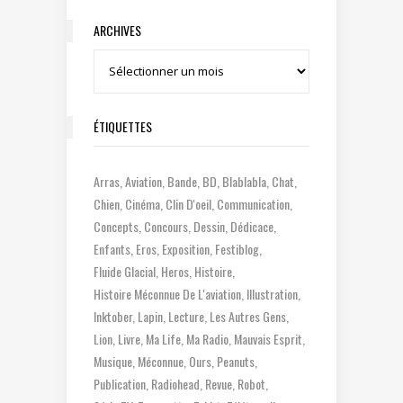
ARCHIVES
Archives
ÉTIQUETTES
Arras
Aviation
Bande
BD
Blablabla
Chat
Chien
Cinéma
Clin D'oeil
Communication
Concepts
Concours
Dessin
Dédicace
Enfants
Eros
Exposition
Festiblog
Fluide Glacial
Heros
Histoire
Histoire Méconnue De L'aviation
Illustration
Inktober
Lapin
Lecture
Les Autres Gens
Lion
Livre
Ma Life
Ma Radio
Mauvais Esprit
Musique
Méconnue
Ours
Peanuts
Publication
Radiohead
Revue
Robot