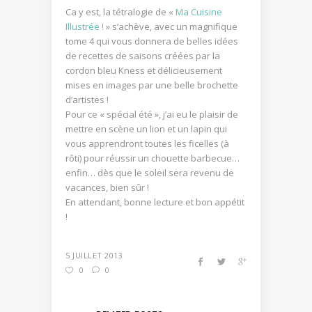
Ca y est, la tétralogie de «
Ma Cuisine
Illustrée !
» s’achève, avec un magnifique
tome 4 qui vous donnera de belles idées
de recettes de saisons créées par la
cordon bleu Kness et délicieusement
mises en images par une belle brochette
d’artistes !
Pour ce « spécial été », j’ai eu le plaisir de
mettre en scène un lion et un lapin qui
vous apprendront toutes les ficelles (à
rôti) pour réussir un chouette barbecue…
enfin… dès que le soleil sera revenu de
vacances, bien sûr !
En attendant, bonne lecture et bon appétit
!
5 JUILLET 2013
0
0