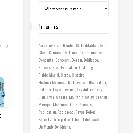
Archives
ÉTIQUETTES
Arras
Aviation
Bande
BD
Blablabla
Chat
Chien
Cinéma
Clin D'oeil
Communication
Concepts
Concours
Dessin
Dédicace
Enfants
Eros
Exposition
Festiblog
Fluide Glacial
Heros
Histoire
Histoire Méconnue De L'aviation
Illustration
Inktober
Lapin
Lecture
Les Autres Gens
Lion
Livre
Ma Life
Ma Radio
Mauvais Esprit
Musique
Méconnue
Ours
Peanuts
Publication
Radiohead
Revue
Robot
E
Série TV
Trompette
Tshirt
Télétravail
Un Monde De Chiens